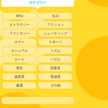
カテゴリー
RPG
SLG
ストラテジー
アクション
ファンタジー
シューティング
ホラー
スポーツ
カジュアル
リズム
カード
パズル
歴史
恋愛系
放置系
育成系
厳選
その他