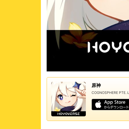
原神
COGNOSPHERE PTE. L