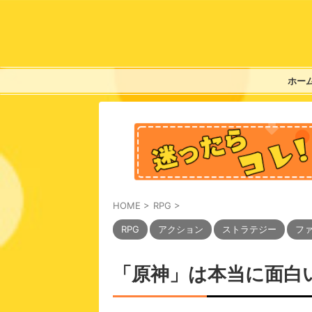
ホー
HOME
>
RPG
>
RPG
アクション
ストラテジー
フ
「原神」は本当に面白