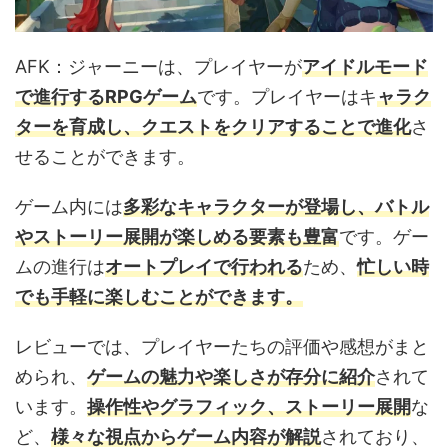
AFK：ジャーニーは、プレイヤーが
アイドルモード
で進行するRPGゲーム
です。プレイヤーはキ
ャラク
ターを育成し、クエストをクリアすることで進化
さ
せることができます。
ゲーム内には
多彩なキャラクターが登場し、バトル
やストーリー展開が楽しめる要素も豊富
です。ゲー
ムの進行は
オートプレイで行われる
ため、
忙しい時
でも手軽に楽しむことができます。
レビューでは、プレイヤーたちの評価や感想がまと
められ、
ゲームの魅力や楽しさが存分に紹介
されて
います。
操作性やグラフィック、ストーリー展開
な
ど、
様々な視点からゲーム内容が解説
されており、