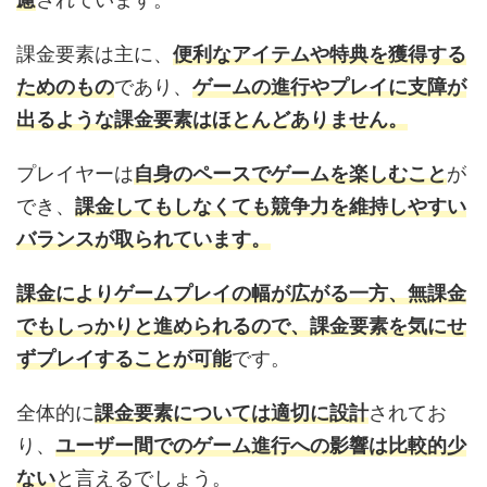
課金要素は主に、
便利なアイテムや特典を獲得する
ためのもの
であり、
ゲームの進行やプレイに支障が
出るような課金要素はほとんどありません。
プレイヤーは
自身のペースでゲームを楽しむこと
が
でき、
課金してもしなくても競争力を維持しやすい
バランスが取られています。
課金によりゲームプレイの幅が広がる一方、無課金
でもしっかりと進められるので、課金要素を気にせ
ずプレイすることが可能
です。
全体的に
課金要素については適切に設計
されてお
り、
ユーザー間でのゲーム進行への影響は比較的少
ない
と言えるでしょう。